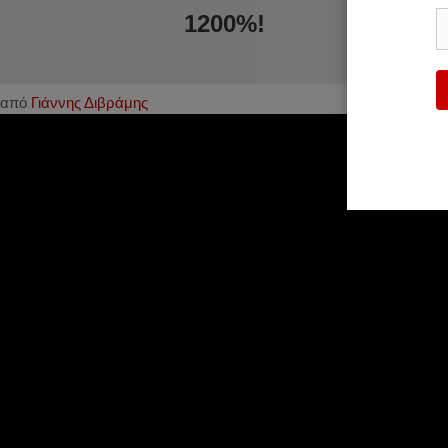
1200%!
από
Γιάννης Διβράμης