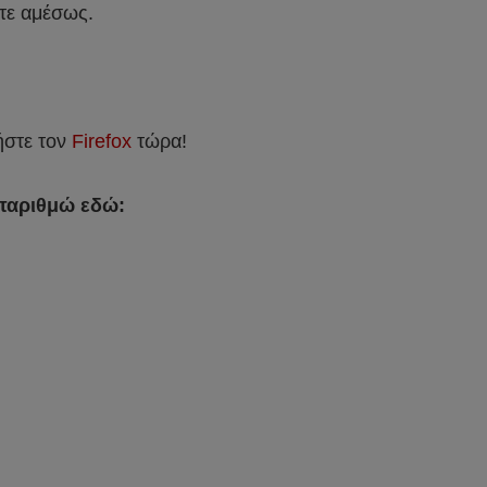
ετε αμέσως.
ήστε τον
Firefox
τώρα!
απαριθμώ εδώ: