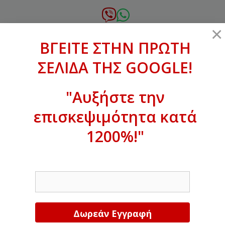
Μετάβαση
σε
6972.364.387
×
περιεχόμενο
ΒΓΕΙΤΕ ΣΤΗΝ ΠΡΩΤΗ
xanthogenous@gmail.com
ΣΕΛΙΔΑ ΤΗΣ GOOGLE!
MENU
"Αυξήστε την
επισκεψιμότητα κατά
ΒΓΕΙΤΕ ΣΤΗΝ ΠΡΩΤΗ ΣΕΛΙΔΑ ΤΗΣ
GOOGLE!
1200%!"
Αυξήστε την επισκεψιμότητα κατά
EMAIL
1200%!