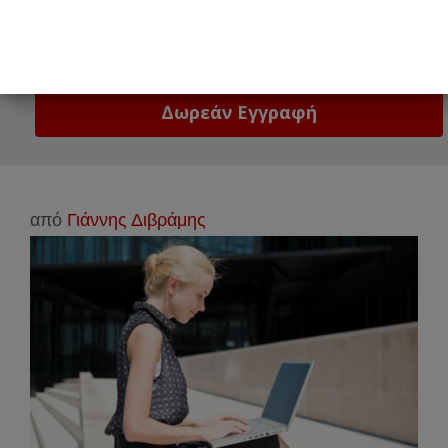
Email
Δώστε μας το email σας!
από
Γιάννης Διβράμης