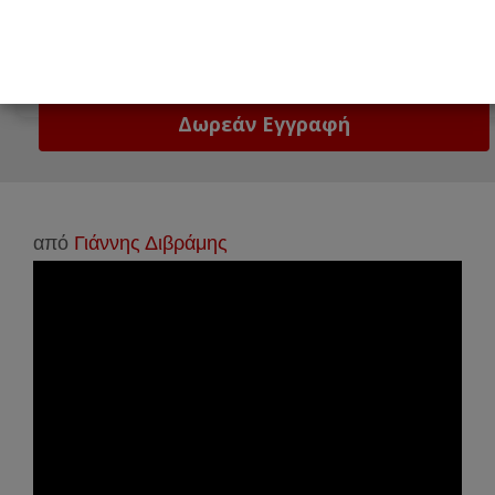
Email
Δώστε μας το email σας!
από
Γιάννης Διβράμης