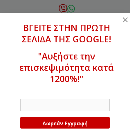
Μετάβαση
σε
6972.364.387
×
περιεχόμενο
ΒΓΕΙΤΕ ΣΤΗΝ ΠΡΩΤΗ
xanthogenous@gmail.com
ΣΕΛΙΔΑ ΤΗΣ GOOGLE!
MENU
"Αυξήστε την
επισκεψιμότητα κατά
ΒΓΕΙΤΕ ΣΤΗΝ ΠΡΩΤΗ ΣΕΛΙΔΑ ΤΗΣ
GOOGLE!
1200%!"
Αυξήστε την επισκεψιμότητα κατά
EMAIL
1200%!