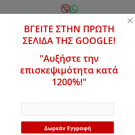
Μετάβαση
σε
6972.364.387
×
περιεχόμενο
ΒΓΕΙΤΕ ΣΤΗΝ ΠΡΩΤΗ
xanthogenous@gmail.com
ΣΕΛΙΔΑ ΤΗΣ GOOGLE!
MENU
"Αυξήστε την
επισκεψιμότητα κατά
ΒΓΕΙΤΕ ΣΤΗΝ ΠΡΩΤΗ ΣΕΛΙΔΑ ΤΗΣ
GOOGLE!
1200%!"
Αυξήστε την επισκεψιμότητα κατά
EMAIL
1200%!