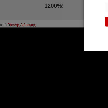
1200%!
από
Γιάννης Διβράμης