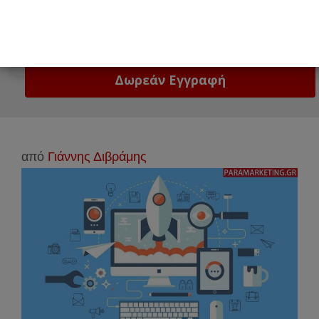
Email
Δώστε μας το email σας!
από
Γιάννης Διβράμης