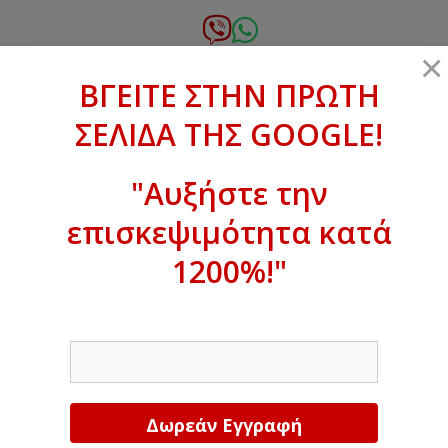
Μετάβαση
σε
6972.364.387
×
περιεχόμενο
ΒΓΕΙΤΕ ΣΤΗΝ ΠΡΩΤΗ
xanthogenous@gmail.com
ΣΕΛΙΔΑ ΤΗΣ GOOGLE!
MENU
"Αυξήστε την
επισκεψιμότητα κατά
ΒΓΕΙΤΕ ΣΤΗΝ ΠΡΩΤΗ ΣΕΛΙΔΑ ΤΗΣ
GOOGLE!
1200%!"
Αυξήστε την επισκεψιμότητα κατά
EMAIL
1200%!