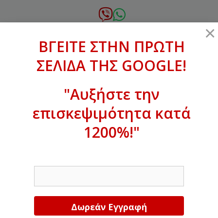
Μετάβαση
σε
6972.364.387
×
περιεχόμενο
ΒΓΕΙΤΕ ΣΤΗΝ ΠΡΩΤΗ
xanthogenous@gmail.com
ΣΕΛΙΔΑ ΤΗΣ GOOGLE!
MENU
"Αυξήστε την
επισκεψιμότητα κατά
ΒΓΕΙΤΕ ΣΤΗΝ ΠΡΩΤΗ ΣΕΛΙΔΑ ΤΗΣ
GOOGLE!
1200%!"
Αυξήστε την επισκεψιμότητα κατά
EMAIL
1200%!