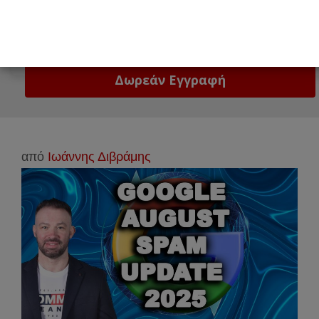
Email
Δώστε μας το email σας!
από
Ιωάννης Διβράμης