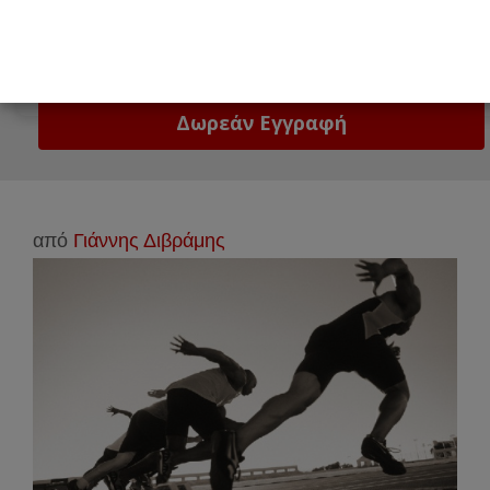
Email
Δώστε μας το email σας!
από
Γιάννης Διβράμης