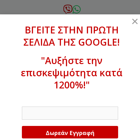
Μετάβαση
σε
6972.364.387
×
περιεχόμενο
ΒΓΕΙΤΕ ΣΤΗΝ ΠΡΩΤΗ
xanthogenous@gmail.com
ΣΕΛΙΔΑ ΤΗΣ GOOGLE!
MENU
"Αυξήστε την
επισκεψιμότητα κατά
ΒΓΕΙΤΕ ΣΤΗΝ ΠΡΩΤΗ ΣΕΛΙΔΑ ΤΗΣ
GOOGLE!
1200%!"
Αυξήστε την επισκεψιμότητα κατά
EMAIL
1200%!