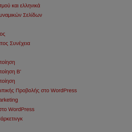
μού και ελληνικά
υναμικών Σελίδων
ος
τος Συνέχεια
ποίηση
ποίηση Β’
ποίηση
σωπικής Προβολής στο WordPress
rketing
 στο WordPress
άρκετινγκ