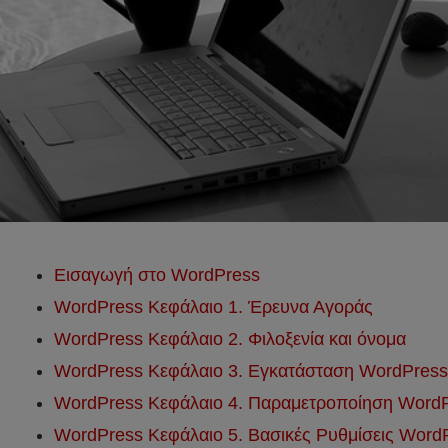
Εισαγωγή στο WordPress
WordPress Κεφάλαιο 1. Έρευνα Αγοράς
WordPress Κεφάλαιο 2. Φιλοξενία και όνομα
WordPress Κεφάλαιο 3. Εγκατάσταση WordPress
WordPress Κεφάλαιο 4. Παραμετροποίηση Word
WordPress Κεφάλαιο 5. Βασικές Ρυθμίσεις Word