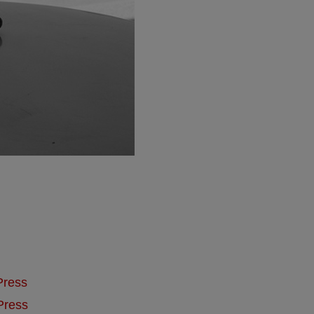
Press
Press