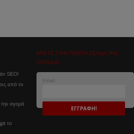
ΒΓΕΙΤΕ ΣΤΗΝ ΠΡΩΤΗ ΣΕΛΙΔΑ ΤΗΣ
GOOGLE!
εάν SEO!
Email
τες από το
 την αγορά
pt το