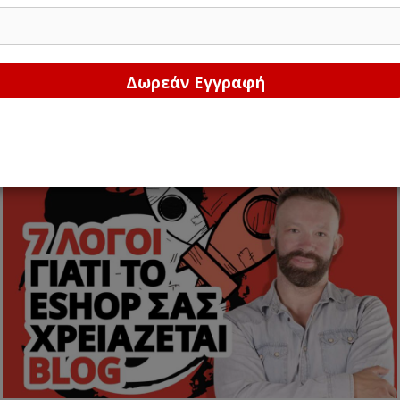
Δώστε μας το email σας!
7 λόγοι γιατί το eshop μου χρειάζεται και blog
από
Γιάννης Διβράμης