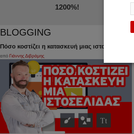
1200%!
BLOGGING
Πόσο κοστίζει η κατασκευή μιας ιστοσελίδας;
από
Γιάννης Διβράμης