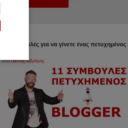
11 Συμβουλές για να γίνετε ένας πετυχημένος
blogger
από
Γιάννης Διβράμης