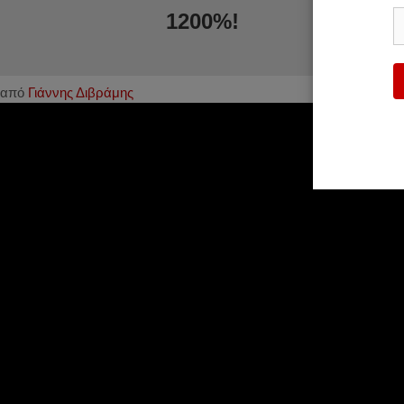
1200%!
από
Γιάννης Διβράμης