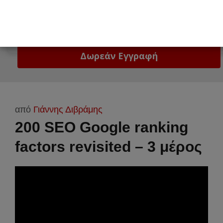
Email
Δώστε μας το email σας!
από
Γιάννης Διβράμης
200 SEO Google ranking
factors revisited – 3 μέρος