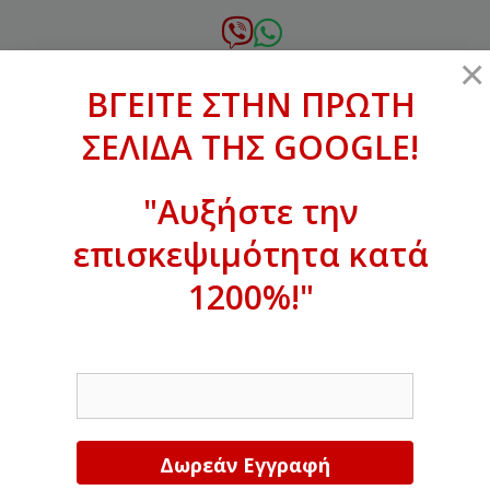
Μετάβαση
σε
6972.364.387
×
περιεχόμενο
ΒΓΕΙΤΕ ΣΤΗΝ ΠΡΩΤΗ
xanthogenous@gmail.com
ΣΕΛΙΔΑ ΤΗΣ GOOGLE!
MENU
"Αυξήστε την
επισκεψιμότητα κατά
ΒΓΕΙΤΕ ΣΤΗΝ ΠΡΩΤΗ ΣΕΛΙΔΑ ΤΗΣ
GOOGLE!
1200%!"
Αυξήστε την επισκεψιμότητα κατά
EMAIL
1200%!