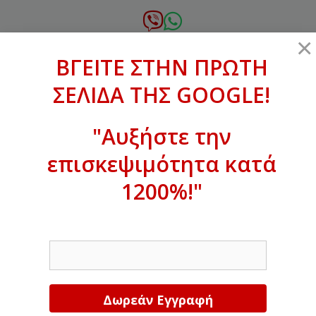
Μετάβαση
σε
6972.364.387
×
περιεχόμενο
ΒΓΕΙΤΕ ΣΤΗΝ ΠΡΩΤΗ
xanthogenous@gmail.com
ΣΕΛΙΔΑ ΤΗΣ GOOGLE!
MENU
"Αυξήστε την
επισκεψιμότητα κατά
ΒΓΕΙΤΕ ΣΤΗΝ ΠΡΩΤΗ ΣΕΛΙΔΑ ΤΗΣ
GOOGLE!
1200%!"
Αυξήστε την επισκεψιμότητα κατά
EMAIL
1200%!