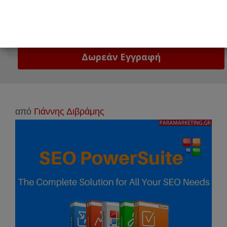
Email
Δώστε μας το email σας!
από
Γιάννης Διβράμης