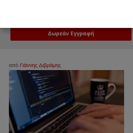
Email
Δώστε μας το email σας!
από
Γιάννης Διβράμης