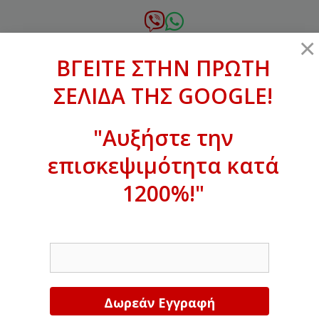
Μετάβαση
σε
6972.364.387
×
περιεχόμενο
ΒΓΕΙΤΕ ΣΤΗΝ ΠΡΩΤΗ
xanthogenous@gmail.com
ΣΕΛΙΔΑ ΤΗΣ GOOGLE!
MENU
"Αυξήστε την
επισκεψιμότητα κατά
ΒΓΕΙΤΕ ΣΤΗΝ ΠΡΩΤΗ ΣΕΛΙΔΑ ΤΗΣ
GOOGLE!
1200%!"
Αυξήστε την επισκεψιμότητα κατά
EMAIL
1200%!