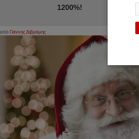
1200%!
από
Γιάννης Διβράμης