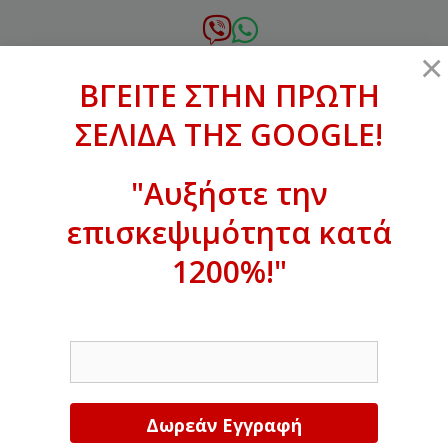
Μετάβαση
σε
6972.364.387
×
περιεχόμενο
ΒΓΕΙΤΕ ΣΤΗΝ ΠΡΩΤΗ
xanthogenous@gmail.com
ΣΕΛΙΔΑ ΤΗΣ GOOGLE!
MENU
"Αυξήστε την
επισκεψιμότητα κατά
ΒΓΕΙΤΕ ΣΤΗΝ ΠΡΩΤΗ ΣΕΛΙΔΑ ΤΗΣ
GOOGLE!
1200%!"
Αυξήστε την επισκεψιμότητα κατά
EMAIL
1200%!