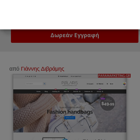
Email
Δώστε μας το email σας!
από
Γιάννης Διβράμης