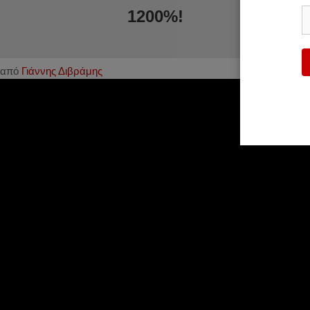
1200%!
από
Γιάννης Διβράμης