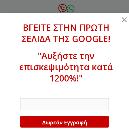
Μετάβαση
σε
6972.364.387
×
περιεχόμενο
ΒΓΕΙΤΕ ΣΤΗΝ ΠΡΩΤΗ
xanthogenous@gmail.com
ΣΕΛΙΔΑ ΤΗΣ GOOGLE!
MENU
"Αυξήστε την
επισκεψιμότητα κατά
ΒΓΕΙΤΕ ΣΤΗΝ ΠΡΩΤΗ ΣΕΛΙΔΑ ΤΗΣ
GOOGLE!
1200%!"
Αυξήστε την επισκεψιμότητα κατά
EMAIL
1200%!