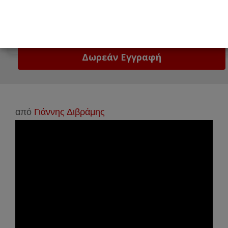
Email
Δώστε μας το email σας!
από
Γιάννης Διβράμης