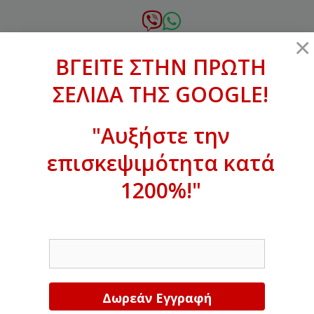
Μετάβαση
σε
6972.364.387
×
περιεχόμενο
ΒΓΕΙΤΕ ΣΤΗΝ ΠΡΩΤΗ
xanthogenous@gmail.com
ΣΕΛΙΔΑ ΤΗΣ GOOGLE!
MENU
"Αυξήστε την
επισκεψιμότητα κατά
ΒΓΕΙΤΕ ΣΤΗΝ ΠΡΩΤΗ ΣΕΛΙΔΑ ΤΗΣ
GOOGLE!
1200%!"
Αυξήστε την επισκεψιμότητα κατά
EMAIL
1200%!