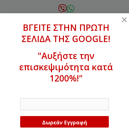
Μετάβαση
σε
6972.364.387
×
περιεχόμενο
ΒΓΕΙΤΕ ΣΤΗΝ ΠΡΩΤΗ
xanthogenous@gmail.com
ΣΕΛΙΔΑ ΤΗΣ GOOGLE!
MENU
"Αυξήστε την
επισκεψιμότητα κατά
ΒΓΕΙΤΕ ΣΤΗΝ ΠΡΩΤΗ ΣΕΛΙΔΑ ΤΗΣ
GOOGLE!
1200%!"
Αυξήστε την επισκεψιμότητα κατά
EMAIL
1200%!