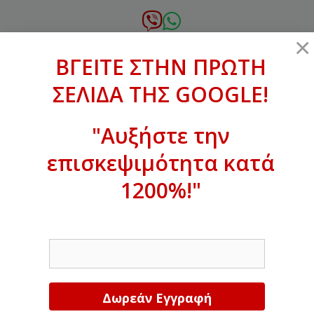
Μετάβαση
σε
6972.364.387
×
περιεχόμενο
ΒΓΕΙΤΕ ΣΤΗΝ ΠΡΩΤΗ
xanthogenous@gmail.com
ΣΕΛΙΔΑ ΤΗΣ GOOGLE!
MENU
"Αυξήστε την
επισκεψιμότητα κατά
ΒΓΕΙΤΕ ΣΤΗΝ ΠΡΩΤΗ ΣΕΛΙΔΑ ΤΗΣ
GOOGLE!
1200%!"
Αυξήστε την επισκεψιμότητα κατά
EMAIL
1200%!