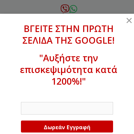
Μετάβαση
σε
6972.364.387
×
περιεχόμενο
ΒΓΕΙΤΕ ΣΤΗΝ ΠΡΩΤΗ
xanthogenous@gmail.com
ΣΕΛΙΔΑ ΤΗΣ GOOGLE!
MENU
"Αυξήστε την
επισκεψιμότητα κατά
ΒΓΕΙΤΕ ΣΤΗΝ ΠΡΩΤΗ ΣΕΛΙΔΑ ΤΗΣ
GOOGLE!
1200%!"
Αυξήστε την επισκεψιμότητα κατά
EMAIL
1200%!