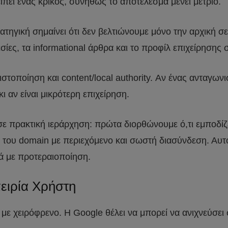
ίπει ένας κρίκος, συνήθως το αποτέλεσμα μένει μέτριο.
τηγική σημαίνει ότι δεν βελτιώνουμε μόνο την αρχική σε
εσίες, τα informational άρθρα και το προφίλ επιχείρησης 
ιστοποίηση και content/local authority. Αν ένας ανταγωνι
 αν είναι μικρότερη επιχείρηση.
 σε πρακτική ιεράρχηση: πρώτα διορθώνουμε ό,τι εμποδίζ
ία του domain με περιεχόμενο και σωστή διασύνδεση. Αυτ
λά με προτεραιοποίηση.
ειρία Χρήστη
 με χειρόφρενο. Η Google θέλει να μπορεί να ανιχνεύσει 