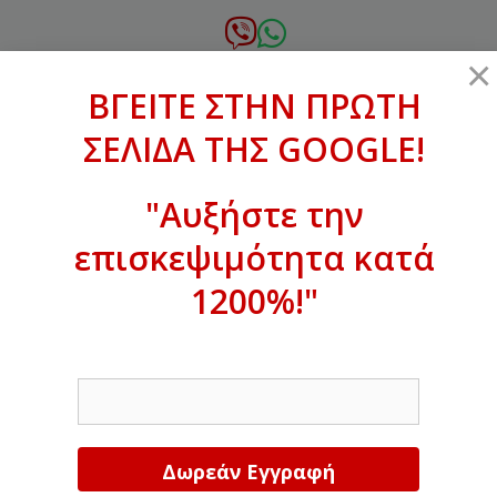
Μετάβαση
σε
6972.364.387
×
περιεχόμενο
ΒΓΕΙΤΕ ΣΤΗΝ ΠΡΩΤΗ
xanthogenous@gmail.com
ΣΕΛΙΔΑ ΤΗΣ GOOGLE!
MENU
"Αυξήστε την
επισκεψιμότητα κατά
ΒΓΕΙΤΕ ΣΤΗΝ ΠΡΩΤΗ ΣΕΛΙΔΑ ΤΗΣ
GOOGLE!
1200%!"
Αυξήστε την επισκεψιμότητα κατά
EMAIL
1200%!