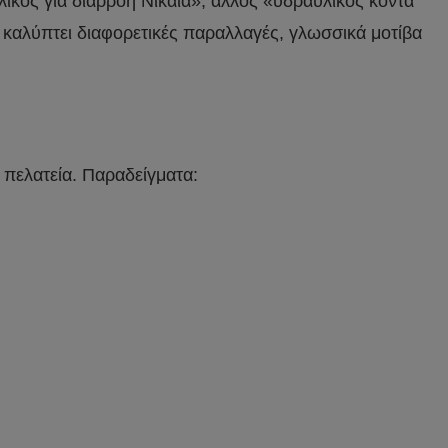
λικός για διαρροή Νίκαια», άλλος «υδραυλικός κοντά
 καλύπτει διαφορετικές παραλλαγές, γλωσσικά μοτίβα
 πελατεία. Παραδείγματα: