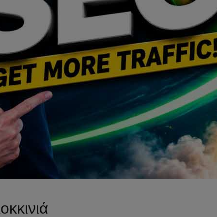
οκκινιά