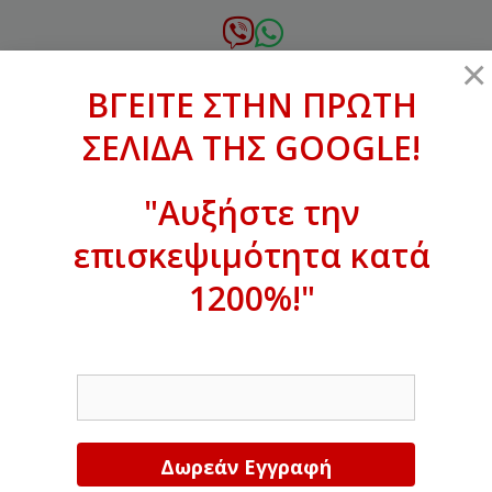
Μετάβαση
σε
6972.364.387
×
περιεχόμενο
ΒΓΕΙΤΕ ΣΤΗΝ ΠΡΩΤΗ
xanthogenous@gmail.com
ΣΕΛΙΔΑ ΤΗΣ GOOGLE!
MENU
"Αυξήστε την
επισκεψιμότητα κατά
ΒΓΕΙΤΕ ΣΤΗΝ ΠΡΩΤΗ ΣΕΛΙΔΑ ΤΗΣ
GOOGLE!
1200%!"
Αυξήστε την επισκεψιμότητα κατά
EMAIL
1200%!