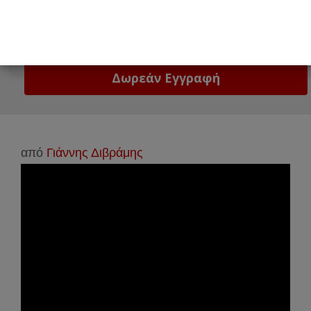
Email
Δώστε μας το email σας!
από
Γιάννης Διβράμης