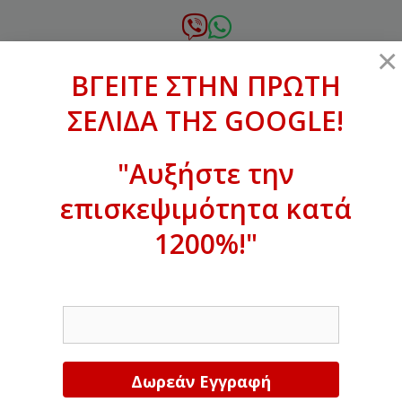
Μετάβαση
σε
6972.364.387
×
περιεχόμενο
ΒΓΕΙΤΕ ΣΤΗΝ ΠΡΩΤΗ
xanthogenous@gmail.com
ΣΕΛΙΔΑ ΤΗΣ GOOGLE!
MENU
"Αυξήστε την
επισκεψιμότητα κατά
ΒΓΕΙΤΕ ΣΤΗΝ ΠΡΩΤΗ ΣΕΛΙΔΑ ΤΗΣ
GOOGLE!
1200%!"
Αυξήστε την επισκεψιμότητα κατά
EMAIL
1200%!