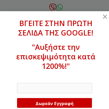
Μετάβαση
σε
6972.364.387
×
περιεχόμενο
ΒΓΕΙΤΕ ΣΤΗΝ ΠΡΩΤΗ
xanthogenous@gmail.com
ΣΕΛΙΔΑ ΤΗΣ GOOGLE!
MENU
"Αυξήστε την
επισκεψιμότητα κατά
ΒΓΕΙΤΕ ΣΤΗΝ ΠΡΩΤΗ ΣΕΛΙΔΑ ΤΗΣ
GOOGLE!
1200%!"
Αυξήστε την επισκεψιμότητα κατά
EMAIL
1200%!