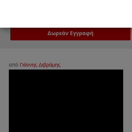
Email
Δώστε μας το email σας!
από
Γιάννης Διβράμης