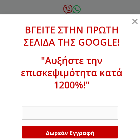
Μετάβαση
σε
6972.364.387
×
περιεχόμενο
ΒΓΕΙΤΕ ΣΤΗΝ ΠΡΩΤΗ
xanthogenous@gmail.com
ΣΕΛΙΔΑ ΤΗΣ GOOGLE!
MENU
"Αυξήστε την
επισκεψιμότητα κατά
ΒΓΕΙΤΕ ΣΤΗΝ ΠΡΩΤΗ ΣΕΛΙΔΑ ΤΗΣ
GOOGLE!
1200%!"
Αυξήστε την επισκεψιμότητα κατά
EMAIL
1200%!