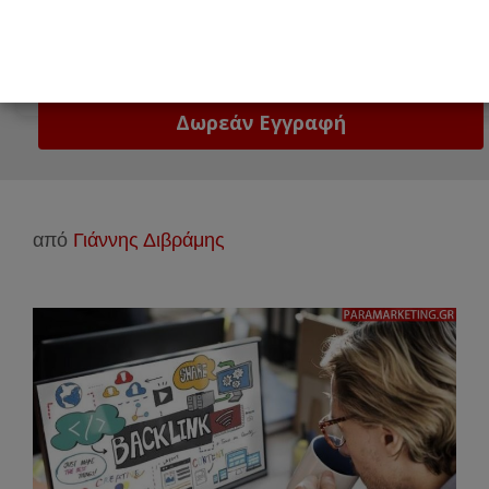
Email
Δώστε μας το email σας!
από
Γιάννης Διβράμης