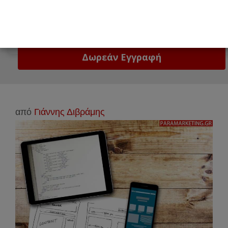
Email
Δώστε μας το email σας!
από
Γιάννης Διβράμης