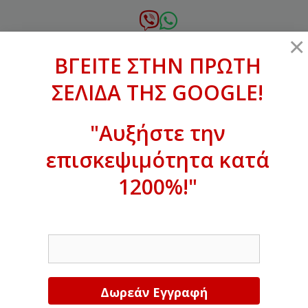
Μετάβαση
σε
6972.364.387
×
περιεχόμενο
ΒΓΕΙΤΕ ΣΤΗΝ ΠΡΩΤΗ
xanthogenous@gmail.com
ΣΕΛΙΔΑ ΤΗΣ GOOGLE!
MENU
"Αυξήστε την
επισκεψιμότητα κατά
ΒΓΕΙΤΕ ΣΤΗΝ ΠΡΩΤΗ ΣΕΛΙΔΑ ΤΗΣ
GOOGLE!
1200%!"
Αυξήστε την επισκεψιμότητα κατά
EMAIL
1200%!