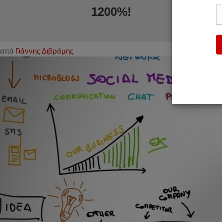
1200%!
από
Γιάννης Διβράμης