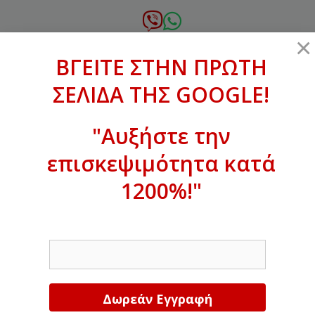
Μετάβαση
σε
6972.364.387
×
περιεχόμενο
ΒΓΕΙΤΕ ΣΤΗΝ ΠΡΩΤΗ
xanthogenous@gmail.com
ΣΕΛΙΔΑ ΤΗΣ GOOGLE!
MENU
"Αυξήστε την
επισκεψιμότητα κατά
ΒΓΕΙΤΕ ΣΤΗΝ ΠΡΩΤΗ ΣΕΛΙΔΑ ΤΗΣ
GOOGLE!
1200%!"
Αυξήστε την επισκεψιμότητα κατά
EMAIL
1200%!