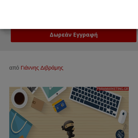
Email
Δώστε μας το email σας!
από
Γιάννης Διβράμης