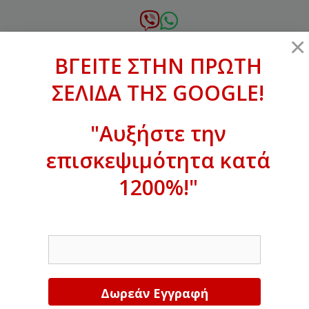
Μετάβαση
σε
6972.364.387
×
περιεχόμενο
ΒΓΕΙΤΕ ΣΤΗΝ ΠΡΩΤΗ
xanthogenous@gmail.com
ΣΕΛΙΔΑ ΤΗΣ GOOGLE!
MENU
"Αυξήστε την
επισκεψιμότητα κατά
ΒΓΕΙΤΕ ΣΤΗΝ ΠΡΩΤΗ ΣΕΛΙΔΑ ΤΗΣ
GOOGLE!
1200%!"
Αυξήστε την επισκεψιμότητα κατά
EMAIL
1200%!