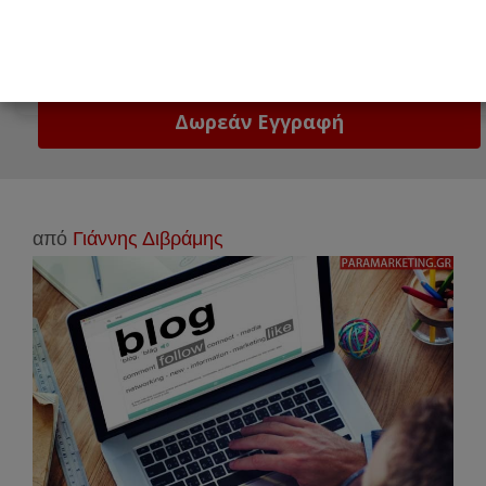
Email
Δώστε μας το email σας!
από
Γιάννης Διβράμης