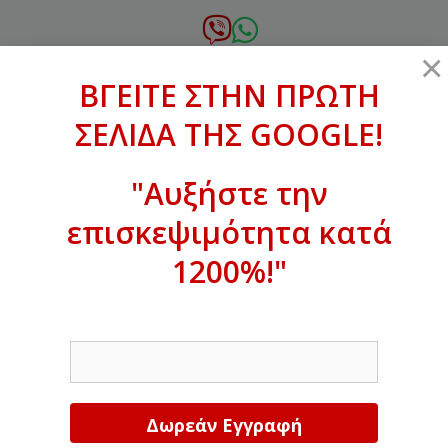
Μετάβαση
σε
6972.364.387
×
περιεχόμενο
ΒΓΕΙΤΕ ΣΤΗΝ ΠΡΩΤΗ
xanthogenous@gmail.com
ΣΕΛΙΔΑ ΤΗΣ GOOGLE!
MENU
"Αυξήστε την
επισκεψιμότητα κατά
ΒΓΕΙΤΕ ΣΤΗΝ ΠΡΩΤΗ ΣΕΛΙΔΑ ΤΗΣ
GOOGLE!
1200%!"
Αυξήστε την επισκεψιμότητα κατά
EMAIL
1200%!