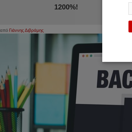
1200%!
από
Γιάννης Διβράμης