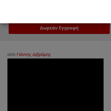
Email
Δώστε μας το email σας!
από
Γιάννης Διβράμης