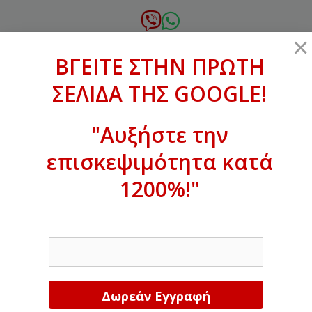
Μετάβαση
σε
6972.364.387
×
περιεχόμενο
ΒΓΕΙΤΕ ΣΤΗΝ ΠΡΩΤΗ
xanthogenous@gmail.com
ΣΕΛΙΔΑ ΤΗΣ GOOGLE!
MENU
"Αυξήστε την
επισκεψιμότητα κατά
ΒΓΕΙΤΕ ΣΤΗΝ ΠΡΩΤΗ ΣΕΛΙΔΑ ΤΗΣ
GOOGLE!
1200%!"
Αυξήστε την επισκεψιμότητα κατά
EMAIL
1200%!