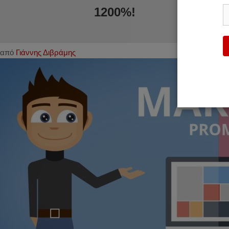
1200%!
από
Γιάννης Διβράμης