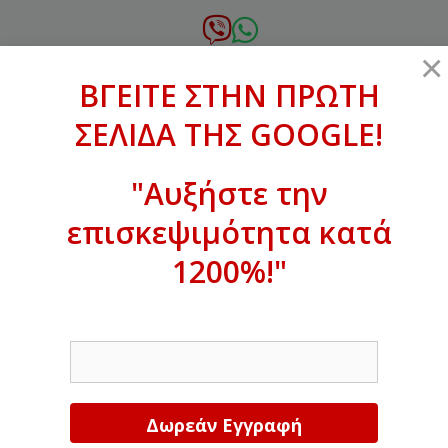
Μετάβαση
σε
6972.364.387
×
περιεχόμενο
ΒΓΕΙΤΕ ΣΤΗΝ ΠΡΩΤΗ
xanthogenous@gmail.com
ΣΕΛΙΔΑ ΤΗΣ GOOGLE!
MENU
"Αυξήστε την
επισκεψιμότητα κατά
ΒΓΕΙΤΕ ΣΤΗΝ ΠΡΩΤΗ ΣΕΛΙΔΑ ΤΗΣ
GOOGLE!
1200%!"
Αυξήστε την επισκεψιμότητα κατά
EMAIL
1200%!