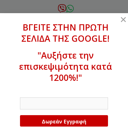
Μετάβαση
σε
6972.364.387
×
περιεχόμενο
ΒΓΕΙΤΕ ΣΤΗΝ ΠΡΩΤΗ
xanthogenous@gmail.com
ΣΕΛΙΔΑ ΤΗΣ GOOGLE!
MENU
"Αυξήστε την
επισκεψιμότητα κατά
ΒΓΕΙΤΕ ΣΤΗΝ ΠΡΩΤΗ ΣΕΛΙΔΑ ΤΗΣ
GOOGLE!
1200%!"
Αυξήστε την επισκεψιμότητα κατά
EMAIL
1200%!