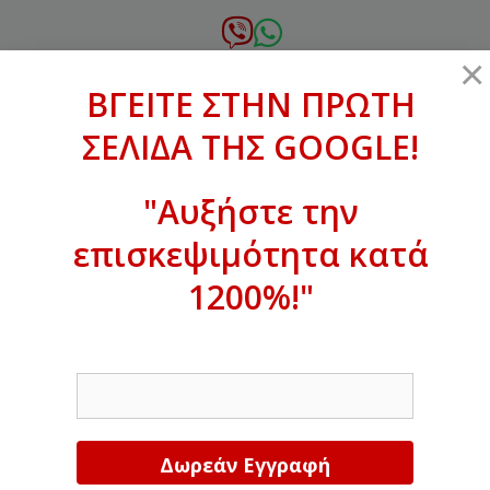
Μετάβαση
σε
6972.364.387
×
περιεχόμενο
ΒΓΕΙΤΕ ΣΤΗΝ ΠΡΩΤΗ
xanthogenous@gmail.com
ΣΕΛΙΔΑ ΤΗΣ GOOGLE!
MENU
"Αυξήστε την
επισκεψιμότητα κατά
ΒΓΕΙΤΕ ΣΤΗΝ ΠΡΩΤΗ ΣΕΛΙΔΑ ΤΗΣ
GOOGLE!
1200%!"
Αυξήστε την επισκεψιμότητα κατά
EMAIL
1200%!