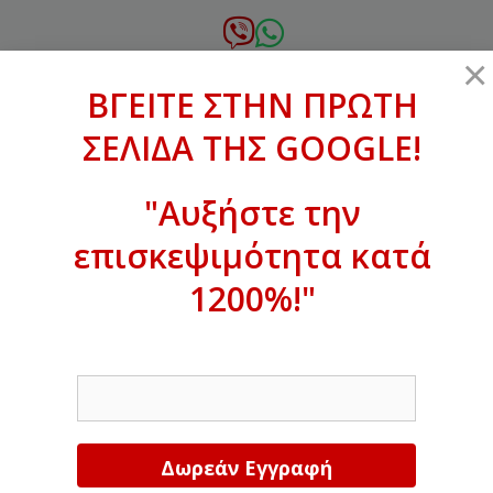
Μετάβαση
σε
6972.364.387
×
περιεχόμενο
ΒΓΕΙΤΕ ΣΤΗΝ ΠΡΩΤΗ
xanthogenous@gmail.com
ΣΕΛΙΔΑ ΤΗΣ GOOGLE!
MENU
"Αυξήστε την
επισκεψιμότητα κατά
ΒΓΕΙΤΕ ΣΤΗΝ ΠΡΩΤΗ ΣΕΛΙΔΑ ΤΗΣ
GOOGLE!
1200%!"
Αυξήστε την επισκεψιμότητα κατά
EMAIL
1200%!