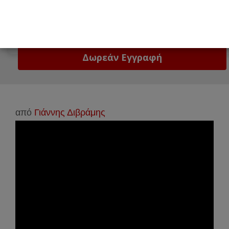
Email
Δώστε μας το email σας!
από
Γιάννης Διβράμης