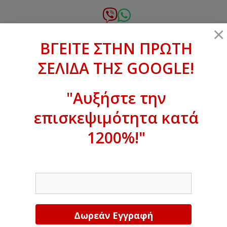
Μετάβαση
σε
6972.364.387
×
περιεχόμενο
ΒΓΕΙΤΕ ΣΤΗΝ ΠΡΩΤΗ
xanthogenous@gmail.com
ΣΕΛΙΔΑ ΤΗΣ GOOGLE!
MENU
"Αυξήστε την
επισκεψιμότητα κατά
ΒΓΕΙΤΕ ΣΤΗΝ ΠΡΩΤΗ ΣΕΛΙΔΑ ΤΗΣ
GOOGLE!
1200%!"
Αυξήστε την επισκεψιμότητα κατά
EMAIL
1200%!