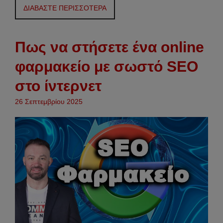
ΔΙΑΒΑΣΤΕ ΠΕΡΙΣΣΟΤΕΡΑ
Πως να στήσετε ένα online
φαρμακείο με σωστό SEO
στο ίντερνετ
26 Σεπτεμβρίου 2025