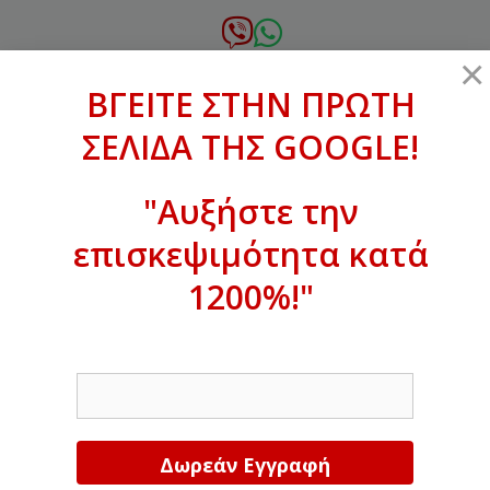
Μετάβαση
σε
6972.364.387
×
περιεχόμενο
ΒΓΕΙΤΕ ΣΤΗΝ ΠΡΩΤΗ
xanthogenous@gmail.com
ΣΕΛΙΔΑ ΤΗΣ GOOGLE!
MENU
"Αυξήστε την
επισκεψιμότητα κατά
ΒΓΕΙΤΕ ΣΤΗΝ ΠΡΩΤΗ ΣΕΛΙΔΑ ΤΗΣ
GOOGLE!
1200%!"
Αυξήστε την επισκεψιμότητα κατά
EMAIL
1200%!