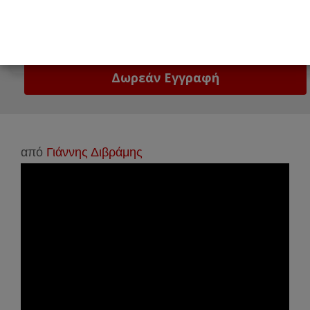
Email
Δώστε μας το email σας!
από
Γιάννης Διβράμης