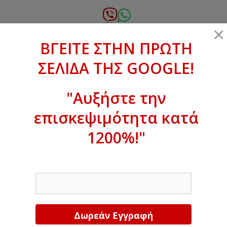
Μετάβαση
σε
6972.364.387
×
περιεχόμενο
ΒΓΕΙΤΕ ΣΤΗΝ ΠΡΩΤΗ
xanthogenous@gmail.com
ΣΕΛΙΔΑ ΤΗΣ GOOGLE!
MENU
"Αυξήστε την
επισκεψιμότητα κατά
ΒΓΕΙΤΕ ΣΤΗΝ ΠΡΩΤΗ ΣΕΛΙΔΑ ΤΗΣ
GOOGLE!
1200%!"
Αυξήστε την επισκεψιμότητα κατά
EMAIL
1200%!