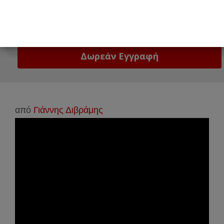
Email
Δώστε μας το email σας!
από
Γιάννης Διβράμης