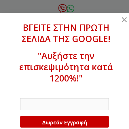
Μετάβαση
σε
6972.364.387
×
περιεχόμενο
ΒΓΕΙΤΕ ΣΤΗΝ ΠΡΩΤΗ
xanthogenous@gmail.com
ΣΕΛΙΔΑ ΤΗΣ GOOGLE!
MENU
"Αυξήστε την
επισκεψιμότητα κατά
ΒΓΕΙΤΕ ΣΤΗΝ ΠΡΩΤΗ ΣΕΛΙΔΑ ΤΗΣ
GOOGLE!
1200%!"
Αυξήστε την επισκεψιμότητα κατά
EMAIL
1200%!