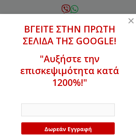
Μετάβαση
σε
6972.364.387
×
περιεχόμενο
ΒΓΕΙΤΕ ΣΤΗΝ ΠΡΩΤΗ
xanthogenous@gmail.com
ΣΕΛΙΔΑ ΤΗΣ GOOGLE!
MENU
"Αυξήστε την
επισκεψιμότητα κατά
ΒΓΕΙΤΕ ΣΤΗΝ ΠΡΩΤΗ ΣΕΛΙΔΑ ΤΗΣ
GOOGLE!
1200%!"
Αυξήστε την επισκεψιμότητα κατά
EMAIL
1200%!