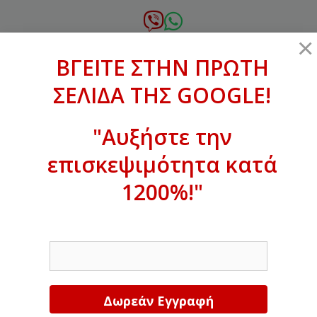
Μετάβαση
σε
6972.364.387
×
περιεχόμενο
ΒΓΕΙΤΕ ΣΤΗΝ ΠΡΩΤΗ
xanthogenous@gmail.com
ΣΕΛΙΔΑ ΤΗΣ GOOGLE!
MENU
"Αυξήστε την
επισκεψιμότητα κατά
ΒΓΕΙΤΕ ΣΤΗΝ ΠΡΩΤΗ ΣΕΛΙΔΑ ΤΗΣ
GOOGLE!
1200%!"
Αυξήστε την επισκεψιμότητα κατά
EMAIL
1200%!