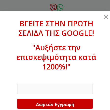
Μετάβαση
σε
6972.364.387
×
περιεχόμενο
ΒΓΕΙΤΕ ΣΤΗΝ ΠΡΩΤΗ
xanthogenous@gmail.com
ΣΕΛΙΔΑ ΤΗΣ GOOGLE!
MENU
"Αυξήστε την
επισκεψιμότητα κατά
ΒΓΕΙΤΕ ΣΤΗΝ ΠΡΩΤΗ ΣΕΛΙΔΑ ΤΗΣ
GOOGLE!
1200%!"
Αυξήστε την επισκεψιμότητα κατά
EMAIL
1200%!