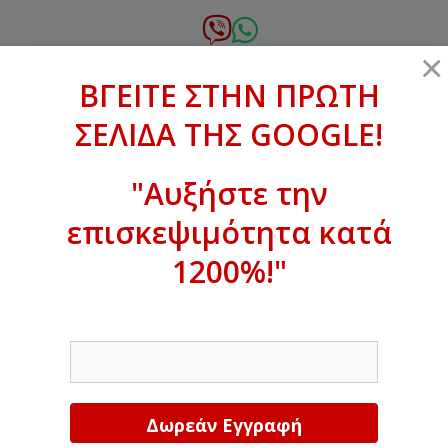
Μετάβαση
σε
6972.364.387
×
περιεχόμενο
ΒΓΕΙΤΕ ΣΤΗΝ ΠΡΩΤΗ
xanthogenous@gmail.com
ΣΕΛΙΔΑ ΤΗΣ GOOGLE!
MENU
"Αυξήστε την
επισκεψιμότητα κατά
ΒΓΕΙΤΕ ΣΤΗΝ ΠΡΩΤΗ ΣΕΛΙΔΑ ΤΗΣ
GOOGLE!
1200%!"
Αυξήστε την επισκεψιμότητα κατά
EMAIL
1200%!