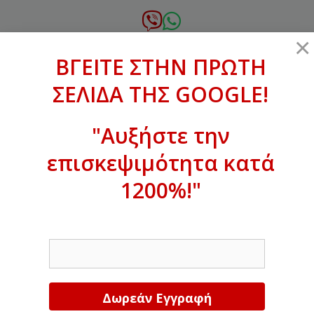
Μετάβαση
σε
6972.364.387
×
περιεχόμενο
ΒΓΕΙΤΕ ΣΤΗΝ ΠΡΩΤΗ
xanthogenous@gmail.com
ΣΕΛΙΔΑ ΤΗΣ GOOGLE!
MENU
"Αυξήστε την
επισκεψιμότητα κατά
ΒΓΕΙΤΕ ΣΤΗΝ ΠΡΩΤΗ ΣΕΛΙΔΑ ΤΗΣ
GOOGLE!
1200%!"
Αυξήστε την επισκεψιμότητα κατά
EMAIL
1200%!